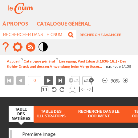
À PROPOS
CATALOGUE GÉNÉRAL
RECHERCHE AVANCÉE
Mode
contraste
Accueil
Catalogue général
Liesegang, Paul Eduard (1838-18..) - Der
élévé
Kohle-Druck und dessen Anwendung beim Vergrösser...
n.n. - vue 1/158
90%
TABLE
TABLE DES
RECHERCHE DANS LE
T
DES
ILLUSTRATIONS
DOCUMENT
OC
MATIÈRES
Première image