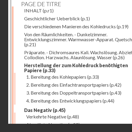
PAGE DE TITRE
INHALT
(p.r1)
Geschichtlicher Ueberblick
(p.1)
Die verschiedenen Manieren des Kohledrucks
(p.19)
Von den Räumlichkeiten. - Dunkelzimmer.
Entwicklungszimmer. Warmwasser-Apparat. Quetsch
(p.21)
Präparate. - Dichromsaures Kali. Wachslösung. Abzie
Collodion. Harzwachs. Alaunlösung. Wasser
(p.26)
Herstellung der zum Kohledruck benöthigten
Papiere
(p.33)
1. Bereitung des Kohlepapiers
(p.33)
2. Bereitung des Einfachtransportpapiers
(p.42)
3. Bereitung des Doppeltransportpapiers
(p.43)
4. Bereitung des Entwicklungspapiers
(p.44)
Das Negativ
(p.45)
Verkehrte Negative
(p.48)
Abgelöste Negative
(p.50)
Droits réservés - CNAM