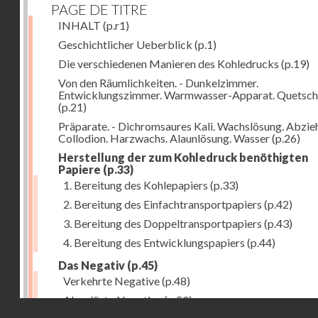
PAGE DE TITRE
INHALT
(p.r1)
Geschichtlicher Ueberblick
(p.1)
Die verschiedenen Manieren des Kohledrucks
(p.19)
Von den Räumlichkeiten. - Dunkelzimmer.
Entwicklungszimmer. Warmwasser-Apparat. Quetsch
(p.21)
Präparate. - Dichromsaures Kali. Wachslösung. Abzie
Collodion. Harzwachs. Alaunlösung. Wasser
(p.26)
Herstellung der zum Kohledruck benöthigten
Papiere
(p.33)
1. Bereitung des Kohlepapiers
(p.33)
2. Bereitung des Einfachtransportpapiers
(p.42)
3. Bereitung des Doppeltransportpapiers
(p.43)
4. Bereitung des Entwicklungspapiers
(p.44)
Das Negativ
(p.45)
Verkehrte Negative
(p.48)
Abgelöste Negative
(p.50)
Droits réservés - CNAM