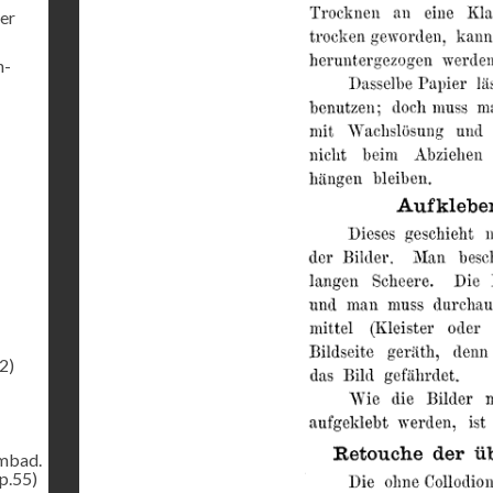
er
h-
2)
ombad.
p.55)