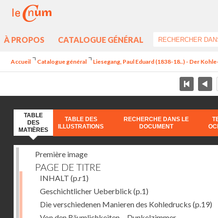
À PROPOS
CATALOGUE GÉNÉRAL
Accueil
Catalogue général
Liesegang, Paul Eduard (1838-18..) - Der Koh
TABLE
TABLE DES
RECHERCHE DANS LE
T
DES
ILLUSTRATIONS
DOCUMENT
OC
MATIÈRES
Première image
PAGE DE TITRE
INHALT
(p.r1)
Geschichtlicher Ueberblick
(p.1)
Die verschiedenen Manieren des Kohledrucks
(p.19)
Von den Räumlichkeiten. - Dunkelzimmer.