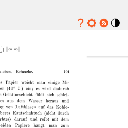
Mode
contraste
élévé