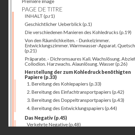
Première image
PAGE DE TITRE
INHALT
(p.r1)
Geschichtlicher Ueberblick
(p.1)
Die verschiedenen Manieren des Kohledrucks
(p.19)
Von den Räumlichkeiten. - Dunkelzimmer.
Entwicklungszimmer. Warmwasser-Apparat. Quetsch
(p.21)
Präparate. - Dichromsaures Kali. Wachslösung. Abzie
Collodion. Harzwachs. Alaunlösung. Wasser
(p.26)
Herstellung der zum Kohledruck benöthigten
Papiere
(p.33)
1. Bereitung des Kohlepapiers
(p.33)
2. Bereitung des Einfachtransportpapiers
(p.42)
3. Bereitung des Doppeltransportpapiers
(p.43)
4. Bereitung des Entwicklungspapiers
(p.44)
Das Negativ
(p.45)
Verkehrte Negative
(p.48)
Droits réservés - CNAM
Abgelöste Negative
(p.50)