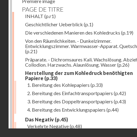
Première image
PAGE DE TITRE
INHALT
(p.r1)
Geschichtlicher Ueberblick
(p.1)
Die verschiedenen Manieren des Kohledrucks
(p.19)
Von den Räumlichkeiten. - Dunkelzimmer.
Entwicklungszimmer. Warmwasser-Apparat. Quetsch
(p.21)
Präparate. - Dichromsaures Kali. Wachslösung. Abzie
Collodion. Harzwachs. Alaunlösung. Wasser
(p.26)
Herstellung der zum Kohledruck benöthigten
Papiere
(p.33)
1. Bereitung des Kohlepapiers
(p.33)
2. Bereitung des Einfachtransportpapiers
(p.42)
3. Bereitung des Doppeltransportpapiers
(p.43)
4. Bereitung des Entwicklungspapiers
(p.44)
Das Negativ
(p.45)
Verkehrte Negative
(p.48)
Droits réservés - CNAM
Abgelöste Negative
(p.50)