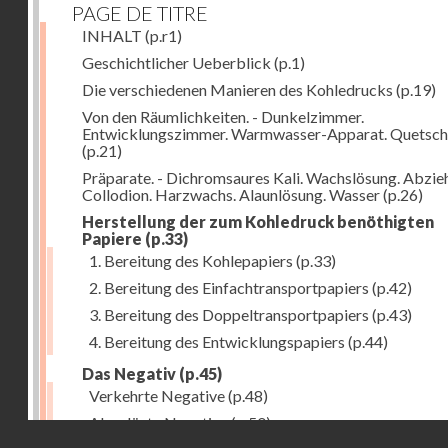
PAGE DE TITRE
INHALT
(p.r1)
Geschichtlicher Ueberblick
(p.1)
Die verschiedenen Manieren des Kohledrucks
(p.19)
Von den Räumlichkeiten. - Dunkelzimmer.
Entwicklungszimmer. Warmwasser-Apparat. Quetsch
(p.21)
Präparate. - Dichromsaures Kali. Wachslösung. Abzie
Collodion. Harzwachs. Alaunlösung. Wasser
(p.26)
Herstellung der zum Kohledruck benöthigten
Papiere
(p.33)
1. Bereitung des Kohlepapiers
(p.33)
2. Bereitung des Einfachtransportpapiers
(p.42)
3. Bereitung des Doppeltransportpapiers
(p.43)
4. Bereitung des Entwicklungspapiers
(p.44)
Das Negativ
(p.45)
Verkehrte Negative
(p.48)
Abgelöste Negative
(p.50)
Droits réservés - CNAM