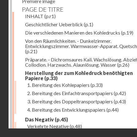
Première image
PAGE DE TITRE
INHALT
(p.r1)
Geschichtlicher Ueberblick
(p.1)
Die verschiedenen Manieren des Kohledrucks
(p.19)
Von den Räumlichkeiten. - Dunkelzimmer.
Entwicklungszimmer. Warmwasser-Apparat. Quetsch
(p.21)
Präparate. - Dichromsaures Kali. Wachslösung. Abzie
Collodion. Harzwachs. Alaunlösung. Wasser
(p.26)
Herstellung der zum Kohledruck benöthigten
Papiere
(p.33)
1. Bereitung des Kohlepapiers
(p.33)
2. Bereitung des Einfachtransportpapiers
(p.42)
3. Bereitung des Doppeltransportpapiers
(p.43)
4. Bereitung des Entwicklungspapiers
(p.44)
Das Negativ
(p.45)
Verkehrte Negative
(p.48)
Droits réservés - CNAM
Abgelöste Negative
(p.50)