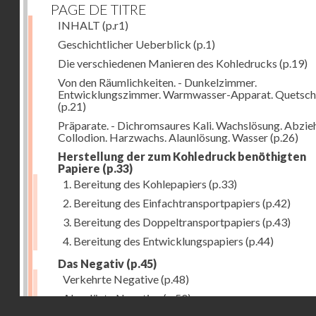
PAGE DE TITRE
INHALT
(p.r1)
Geschichtlicher Ueberblick
(p.1)
Die verschiedenen Manieren des Kohledrucks
(p.19)
Von den Räumlichkeiten. - Dunkelzimmer.
Entwicklungszimmer. Warmwasser-Apparat. Quetsch
(p.21)
Präparate. - Dichromsaures Kali. Wachslösung. Abzie
Collodion. Harzwachs. Alaunlösung. Wasser
(p.26)
Herstellung der zum Kohledruck benöthigten
Papiere
(p.33)
1. Bereitung des Kohlepapiers
(p.33)
2. Bereitung des Einfachtransportpapiers
(p.42)
3. Bereitung des Doppeltransportpapiers
(p.43)
4. Bereitung des Entwicklungspapiers
(p.44)
Das Negativ
(p.45)
Verkehrte Negative
(p.48)
Abgelöste Negative
(p.50)
Droits réservés - CNAM