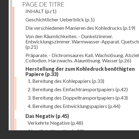
PAGE DE TITRE
INHALT
(p.r1)
Geschichtlicher Ueberblick
(p.1)
Die verschiedenen Manieren des Kohledrucks
(p.19)
Von den Räumlichkeiten. - Dunkelzimmer.
Entwicklungszimmer. Warmwasser-Apparat. Quetsch
(p.21)
Präparate. - Dichromsaures Kali. Wachslösung. Abzie
Collodion. Harzwachs. Alaunlösung. Wasser
(p.26)
Herstellung der zum Kohledruck benöthigten
Papiere
(p.33)
1. Bereitung des Kohlepapiers
(p.33)
2. Bereitung des Einfachtransportpapiers
(p.42)
3. Bereitung des Doppeltransportpapiers
(p.43)
4. Bereitung des Entwicklungspapiers
(p.44)
Das Negativ
(p.45)
Verkehrte Negative
(p.48)
Abgelöste Negative
(p.50)
Droits réservés - CNAM