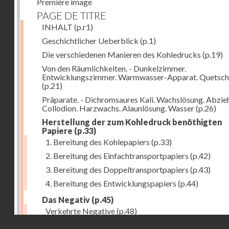
Première image
PAGE DE TITRE
INHALT
(p.r1)
Geschichtlicher Ueberblick
(p.1)
Die verschiedenen Manieren des Kohledrucks
(p.19)
Von den Räumlichkeiten. - Dunkelzimmer.
Entwicklungszimmer. Warmwasser-Apparat. Quetsch
(p.21)
Präparate. - Dichromsaures Kali. Wachslösung. Abzie
Collodion. Harzwachs. Alaunlösung. Wasser
(p.26)
Herstellung der zum Kohledruck benöthigten
Papiere
(p.33)
1. Bereitung des Kohlepapiers
(p.33)
2. Bereitung des Einfachtransportpapiers
(p.42)
3. Bereitung des Doppeltransportpapiers
(p.43)
4. Bereitung des Entwicklungspapiers
(p.44)
Das Negativ
(p.45)
Verkehrte Negative
(p.48)
Droits réservés - CNAM
Abgelöste Negative
(p.50)