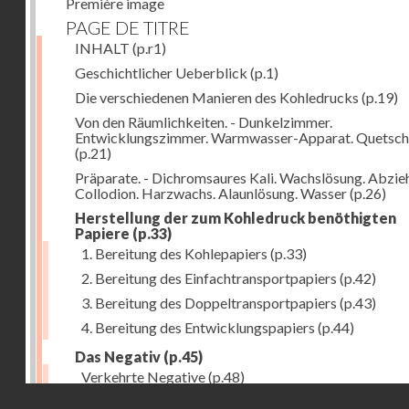
Première image
PAGE DE TITRE
INHALT
(p.r1)
Geschichtlicher Ueberblick
(p.1)
Die verschiedenen Manieren des Kohledrucks
(p.19)
Von den Räumlichkeiten. - Dunkelzimmer.
Entwicklungszimmer. Warmwasser-Apparat. Quetsch
(p.21)
Präparate. - Dichromsaures Kali. Wachslösung. Abzie
Collodion. Harzwachs. Alaunlösung. Wasser
(p.26)
Herstellung der zum Kohledruck benöthigten
Papiere
(p.33)
1. Bereitung des Kohlepapiers
(p.33)
2. Bereitung des Einfachtransportpapiers
(p.42)
3. Bereitung des Doppeltransportpapiers
(p.43)
4. Bereitung des Entwicklungspapiers
(p.44)
Das Negativ
(p.45)
Verkehrte Negative
(p.48)
Droits réservés - CNAM
Abgelöste Negative
(p.50)