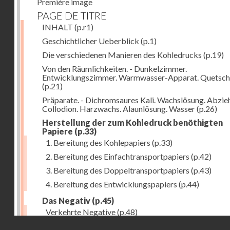
Première image
PAGE DE TITRE
INHALT
(p.r1)
Geschichtlicher Ueberblick
(p.1)
Die verschiedenen Manieren des Kohledrucks
(p.19)
Von den Räumlichkeiten. - Dunkelzimmer.
Entwicklungszimmer. Warmwasser-Apparat. Quetsch
(p.21)
Präparate. - Dichromsaures Kali. Wachslösung. Abzie
Collodion. Harzwachs. Alaunlösung. Wasser
(p.26)
Herstellung der zum Kohledruck benöthigten
Papiere
(p.33)
1. Bereitung des Kohlepapiers
(p.33)
2. Bereitung des Einfachtransportpapiers
(p.42)
3. Bereitung des Doppeltransportpapiers
(p.43)
4. Bereitung des Entwicklungspapiers
(p.44)
Das Negativ
(p.45)
Verkehrte Negative
(p.48)
Droits réservés - CNAM
Abgelöste Negative
(p.50)