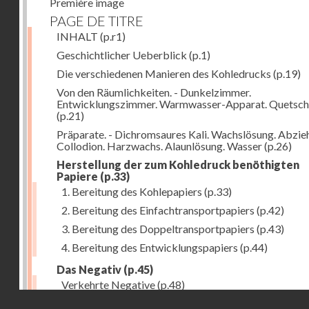
Première image
PAGE DE TITRE
INHALT
(p.r1)
Geschichtlicher Ueberblick
(p.1)
Die verschiedenen Manieren des Kohledrucks
(p.19)
Von den Räumlichkeiten. - Dunkelzimmer.
Entwicklungszimmer. Warmwasser-Apparat. Quetsch
(p.21)
Präparate. - Dichromsaures Kali. Wachslösung. Abzie
Collodion. Harzwachs. Alaunlösung. Wasser
(p.26)
Herstellung der zum Kohledruck benöthigten
Papiere
(p.33)
1. Bereitung des Kohlepapiers
(p.33)
2. Bereitung des Einfachtransportpapiers
(p.42)
3. Bereitung des Doppeltransportpapiers
(p.43)
4. Bereitung des Entwicklungspapiers
(p.44)
Das Negativ
(p.45)
Verkehrte Negative
(p.48)
Droits réservés - CNAM
Abgelöste Negative
(p.50)