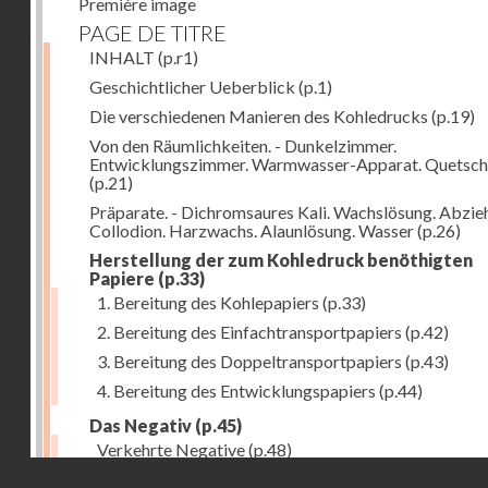
Première image
PAGE DE TITRE
INHALT
(p.r1)
Geschichtlicher Ueberblick
(p.1)
Die verschiedenen Manieren des Kohledrucks
(p.19)
Von den Räumlichkeiten. - Dunkelzimmer.
Entwicklungszimmer. Warmwasser-Apparat. Quetsch
(p.21)
Präparate. - Dichromsaures Kali. Wachslösung. Abzie
Collodion. Harzwachs. Alaunlösung. Wasser
(p.26)
Herstellung der zum Kohledruck benöthigten
Papiere
(p.33)
1. Bereitung des Kohlepapiers
(p.33)
2. Bereitung des Einfachtransportpapiers
(p.42)
3. Bereitung des Doppeltransportpapiers
(p.43)
4. Bereitung des Entwicklungspapiers
(p.44)
Das Negativ
(p.45)
Verkehrte Negative
(p.48)
Droits réservés - CNAM
Abgelöste Negative
(p.50)