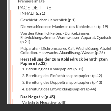
Première image
PAGE DE TITRE
INHALT
(p.r1)
Geschichtlicher Ueberblick
(p.1)
Die verschiedenen Manieren des Kohledrucks
(p.19)
Von den Räumlichkeiten. - Dunkelzimmer.
Entwicklungszimmer. Warmwasser-Apparat. Quetsch
(p.21)
Präparate. - Dichromsaures Kali. Wachslösung. Abzie
Collodion. Harzwachs. Alaunlösung. Wasser
(p.26)
Herstellung der zum Kohledruck benöthigten
Papiere
(p.33)
1. Bereitung des Kohlepapiers
(p.33)
2. Bereitung des Einfachtransportpapiers
(p.42)
3. Bereitung des Doppeltransportpapiers
(p.43)
4. Bereitung des Entwicklungspapiers
(p.44)
Das Negativ
(p.45)
Verkehrte Negative
(p.48)
Droits réservés - CNAM
Abgelöste Negative
(p.50)