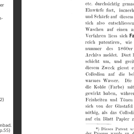
er
h-
2)
ombad.
p.55)