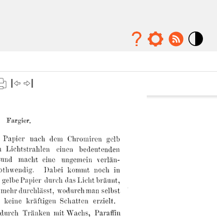
Mode
contraste
élévé