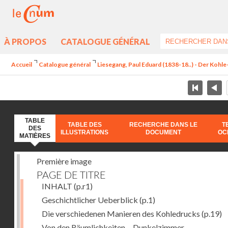
À PROPOS
CATALOGUE GÉNÉRAL
Accueil
Catalogue général
Liesegang, Paul Eduard (1838-18..) - Der Koh
TABLE
TABLE DES
RECHERCHE DANS LE
T
DES
ILLUSTRATIONS
DOCUMENT
OC
MATIÈRES
Première image
PAGE DE TITRE
INHALT
(p.r1)
Geschichtlicher Ueberblick
(p.1)
Die verschiedenen Manieren des Kohledrucks
(p.19)
Von den Räumlichkeiten. - Dunkelzimmer.