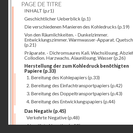
PAGE DE TITRE
INHALT
(p.r1)
Geschichtlicher Ueberblick
(p.1)
Die verschiedenen Manieren des Kohledrucks
(p.19)
Von den Räumlichkeiten. - Dunkelzimmer.
Entwicklungszimmer. Warmwasser-Apparat. Quetsch
(p.21)
Präparate. - Dichromsaures Kali. Wachslösung. Abzie
Collodion. Harzwachs. Alaunlösung. Wasser
(p.26)
Herstellung der zum Kohledruck benöthigten
Papiere
(p.33)
1. Bereitung des Kohlepapiers
(p.33)
2. Bereitung des Einfachtransportpapiers
(p.42)
3. Bereitung des Doppeltransportpapiers
(p.43)
4. Bereitung des Entwicklungspapiers
(p.44)
Das Negativ
(p.45)
Verkehrte Negative
(p.48)
Abgelöste Negative
(p.50)
Droits réservés - CNAM