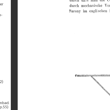
er
h-
2)
ombad.
p.55)