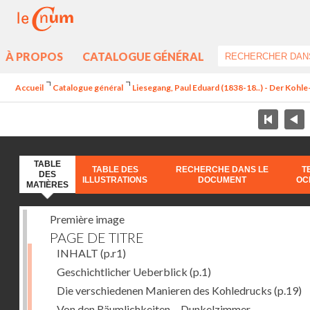
À PROPOS
CATALOGUE GÉNÉRAL
Accueil
Catalogue général
Liesegang, Paul Eduard (1838-18..) - Der Koh
TABLE
TABLE DES
RECHERCHE DANS LE
T
DES
ILLUSTRATIONS
DOCUMENT
OC
MATIÈRES
Première image
PAGE DE TITRE
INHALT
(p.r1)
Geschichtlicher Ueberblick
(p.1)
Die verschiedenen Manieren des Kohledrucks
(p.19)
Von den Räumlichkeiten. - Dunkelzimmer.