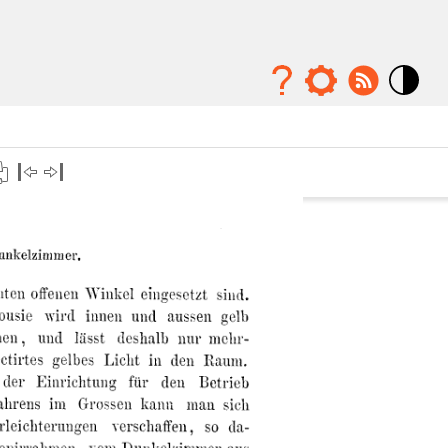
Mode
contraste
élévé