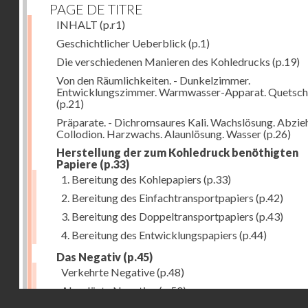
PAGE DE TITRE
INHALT
(p.r1)
Geschichtlicher Ueberblick
(p.1)
Die verschiedenen Manieren des Kohledrucks
(p.19)
Von den Räumlichkeiten. - Dunkelzimmer.
Entwicklungszimmer. Warmwasser-Apparat. Quetsch
(p.21)
Präparate. - Dichromsaures Kali. Wachslösung. Abzie
Collodion. Harzwachs. Alaunlösung. Wasser
(p.26)
Herstellung der zum Kohledruck benöthigten
Papiere
(p.33)
1. Bereitung des Kohlepapiers
(p.33)
2. Bereitung des Einfachtransportpapiers
(p.42)
3. Bereitung des Doppeltransportpapiers
(p.43)
4. Bereitung des Entwicklungspapiers
(p.44)
Das Negativ
(p.45)
Verkehrte Negative
(p.48)
Abgelöste Negative
(p.50)
Droits réservés - CNAM