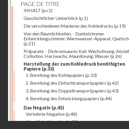
PAGE DE TITRE
INHALT
(p.r1)
Geschichtlicher Ueberblick
(p.1)
Die verschiedenen Manieren des Kohledrucks
(p.19)
Von den Räumlichkeiten. - Dunkelzimmer.
Entwicklungszimmer. Warmwasser-Apparat. Quetsch
(p.21)
Präparate. - Dichromsaures Kali. Wachslösung. Abzie
Collodion. Harzwachs. Alaunlösung. Wasser
(p.26)
Herstellung der zum Kohledruck benöthigten
Papiere
(p.33)
1. Bereitung des Kohlepapiers
(p.33)
2. Bereitung des Einfachtransportpapiers
(p.42)
3. Bereitung des Doppeltransportpapiers
(p.43)
4. Bereitung des Entwicklungspapiers
(p.44)
Das Negativ
(p.45)
Verkehrte Negative
(p.48)
Abgelöste Negative
(p.50)
Droits réservés - CNAM