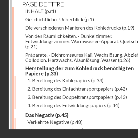
PAGE DE TITRE
INHALT
(p.r1)
Geschichtlicher Ueberblick
(p.1)
Die verschiedenen Manieren des Kohledrucks
(p.19)
Von den Räumlichkeiten. - Dunkelzimmer.
Entwicklungszimmer. Warmwasser-Apparat. Quetsch
(p.21)
Präparate. - Dichromsaures Kali. Wachslösung. Abzie
Collodion. Harzwachs. Alaunlösung. Wasser
(p.26)
Herstellung der zum Kohledruck benöthigten
Papiere
(p.33)
1. Bereitung des Kohlepapiers
(p.33)
2. Bereitung des Einfachtransportpapiers
(p.42)
3. Bereitung des Doppeltransportpapiers
(p.43)
4. Bereitung des Entwicklungspapiers
(p.44)
Das Negativ
(p.45)
Verkehrte Negative
(p.48)
Abgelöste Negative
(p.50)
Droits réservés - CNAM