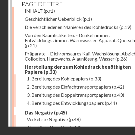
PAGE DE TITRE
INHALT
(p.r1)
Geschichtlicher Ueberblick
(p.1)
Die verschiedenen Manieren des Kohledrucks
(p.19)
Von den Räumlichkeiten. - Dunkelzimmer.
Entwicklungszimmer. Warmwasser-Apparat. Quetsch
(p.21)
Präparate. - Dichromsaures Kali. Wachslösung. Abzie
Collodion. Harzwachs. Alaunlösung. Wasser
(p.26)
Herstellung der zum Kohledruck benöthigten
Papiere
(p.33)
1. Bereitung des Kohlepapiers
(p.33)
2. Bereitung des Einfachtransportpapiers
(p.42)
3. Bereitung des Doppeltransportpapiers
(p.43)
4. Bereitung des Entwicklungspapiers
(p.44)
Das Negativ
(p.45)
Verkehrte Negative
(p.48)
Abgelöste Negative
(p.50)
Droits réservés - CNAM