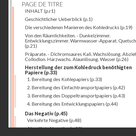
PAGE DE TITRE
INHALT
(p.r1)
Geschichtlicher Ueberblick
(p.1)
Die verschiedenen Manieren des Kohledrucks
(p.19)
Von den Räumlichkeiten. - Dunkelzimmer.
Entwicklungszimmer. Warmwasser-Apparat. Quetsch
(p.21)
Präparate. - Dichromsaures Kali. Wachslösung. Abzie
Collodion. Harzwachs. Alaunlösung. Wasser
(p.26)
Herstellung der zum Kohledruck benöthigten
Papiere
(p.33)
1. Bereitung des Kohlepapiers
(p.33)
2. Bereitung des Einfachtransportpapiers
(p.42)
3. Bereitung des Doppeltransportpapiers
(p.43)
4. Bereitung des Entwicklungspapiers
(p.44)
Das Negativ
(p.45)
Verkehrte Negative
(p.48)
Abgelöste Negative
(p.50)
Droits réservés - CNAM