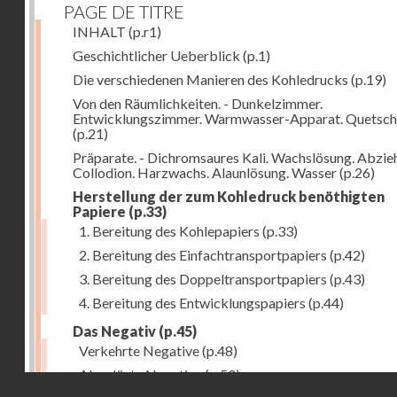
PAGE DE TITRE
INHALT
(p.r1)
Geschichtlicher Ueberblick
(p.1)
Die verschiedenen Manieren des Kohledrucks
(p.19)
Von den Räumlichkeiten. - Dunkelzimmer.
Entwicklungszimmer. Warmwasser-Apparat. Quetsch
(p.21)
Präparate. - Dichromsaures Kali. Wachslösung. Abzie
Collodion. Harzwachs. Alaunlösung. Wasser
(p.26)
Herstellung der zum Kohledruck benöthigten
Papiere
(p.33)
1. Bereitung des Kohlepapiers
(p.33)
2. Bereitung des Einfachtransportpapiers
(p.42)
3. Bereitung des Doppeltransportpapiers
(p.43)
4. Bereitung des Entwicklungspapiers
(p.44)
Das Negativ
(p.45)
Verkehrte Negative
(p.48)
Abgelöste Negative
(p.50)
Droits réservés - CNAM