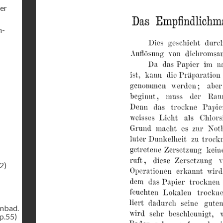
er
h-
2)
ombad.
p.55)