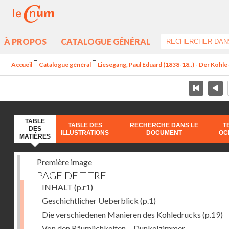
À PROPOS
CATALOGUE GÉNÉRAL
Accueil
Catalogue général
Liesegang, Paul Eduard (1838-18..) - Der Koh
TABLE
TABLE DES
RECHERCHE DANS LE
T
DES
ILLUSTRATIONS
DOCUMENT
OC
MATIÈRES
Première image
PAGE DE TITRE
INHALT
(p.r1)
Geschichtlicher Ueberblick
(p.1)
Die verschiedenen Manieren des Kohledrucks
(p.19)
Von den Räumlichkeiten. - Dunkelzimmer.