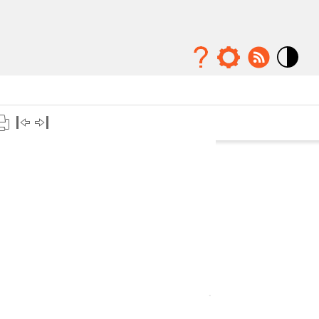
Mode
contraste
élévé