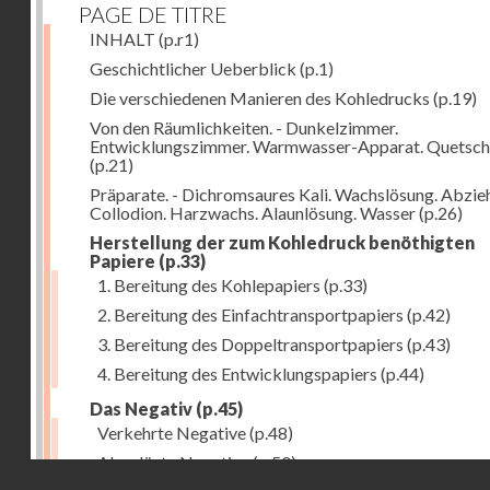
PAGE DE TITRE
INHALT
(p.r1)
Geschichtlicher Ueberblick
(p.1)
Die verschiedenen Manieren des Kohledrucks
(p.19)
Von den Räumlichkeiten. - Dunkelzimmer.
Entwicklungszimmer. Warmwasser-Apparat. Quetsch
(p.21)
Präparate. - Dichromsaures Kali. Wachslösung. Abzie
Collodion. Harzwachs. Alaunlösung. Wasser
(p.26)
Herstellung der zum Kohledruck benöthigten
Papiere
(p.33)
1. Bereitung des Kohlepapiers
(p.33)
2. Bereitung des Einfachtransportpapiers
(p.42)
3. Bereitung des Doppeltransportpapiers
(p.43)
4. Bereitung des Entwicklungspapiers
(p.44)
Das Negativ
(p.45)
Verkehrte Negative
(p.48)
Abgelöste Negative
(p.50)
Droits réservés - CNAM