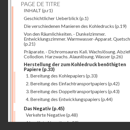
PAGE DE TITRE
INHALT
(p.r1)
Geschichtlicher Ueberblick
(p.1)
Die verschiedenen Manieren des Kohledrucks
(p.19)
Von den Räumlichkeiten. - Dunkelzimmer.
Entwicklungszimmer. Warmwasser-Apparat. Quetsch
(p.21)
Präparate. - Dichromsaures Kali. Wachslösung. Abzie
Collodion. Harzwachs. Alaunlösung. Wasser
(p.26)
Herstellung der zum Kohledruck benöthigten
Papiere
(p.33)
1. Bereitung des Kohlepapiers
(p.33)
2. Bereitung des Einfachtransportpapiers
(p.42)
3. Bereitung des Doppeltransportpapiers
(p.43)
4. Bereitung des Entwicklungspapiers
(p.44)
Das Negativ
(p.45)
Verkehrte Negative
(p.48)
Abgelöste Negative
(p.50)
Droits réservés - CNAM