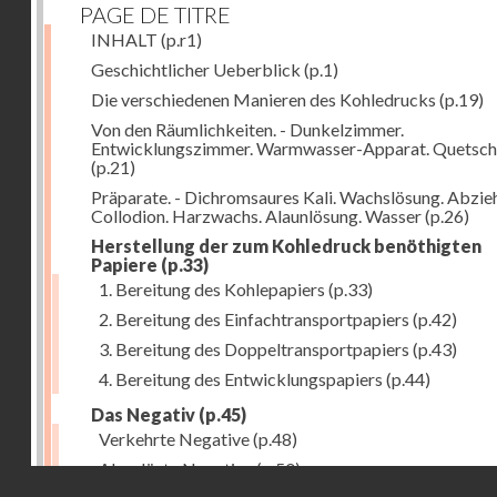
PAGE DE TITRE
INHALT
(p.r1)
Geschichtlicher Ueberblick
(p.1)
Die verschiedenen Manieren des Kohledrucks
(p.19)
Von den Räumlichkeiten. - Dunkelzimmer.
Entwicklungszimmer. Warmwasser-Apparat. Quetsch
(p.21)
Präparate. - Dichromsaures Kali. Wachslösung. Abzie
Collodion. Harzwachs. Alaunlösung. Wasser
(p.26)
Herstellung der zum Kohledruck benöthigten
Papiere
(p.33)
1. Bereitung des Kohlepapiers
(p.33)
2. Bereitung des Einfachtransportpapiers
(p.42)
3. Bereitung des Doppeltransportpapiers
(p.43)
4. Bereitung des Entwicklungspapiers
(p.44)
Das Negativ
(p.45)
Verkehrte Negative
(p.48)
Abgelöste Negative
(p.50)
Droits réservés - CNAM