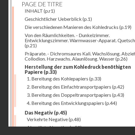
PAGE DE TITRE
INHALT
(p.r1)
Geschichtlicher Ueberblick
(p.1)
Die verschiedenen Manieren des Kohledrucks
(p.19)
Von den Räumlichkeiten. - Dunkelzimmer.
Entwicklungszimmer. Warmwasser-Apparat. Quetsch
(p.21)
Präparate. - Dichromsaures Kali. Wachslösung. Abzie
Collodion. Harzwachs. Alaunlösung. Wasser
(p.26)
Herstellung der zum Kohledruck benöthigten
Papiere
(p.33)
1. Bereitung des Kohlepapiers
(p.33)
2. Bereitung des Einfachtransportpapiers
(p.42)
3. Bereitung des Doppeltransportpapiers
(p.43)
4. Bereitung des Entwicklungspapiers
(p.44)
Das Negativ
(p.45)
Verkehrte Negative
(p.48)
Abgelöste Negative
(p.50)
Droits réservés - CNAM