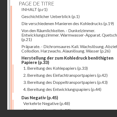
PAGE DE TITRE
INHALT
(p.r1)
Geschichtlicher Ueberblick
(p.1)
Die verschiedenen Manieren des Kohledrucks
(p.19)
Von den Räumlichkeiten. - Dunkelzimmer.
Entwicklungszimmer. Warmwasser-Apparat. Quetsch
(p.21)
Präparate. - Dichromsaures Kali. Wachslösung. Abzie
Collodion. Harzwachs. Alaunlösung. Wasser
(p.26)
Herstellung der zum Kohledruck benöthigten
Papiere
(p.33)
1. Bereitung des Kohlepapiers
(p.33)
2. Bereitung des Einfachtransportpapiers
(p.42)
3. Bereitung des Doppeltransportpapiers
(p.43)
4. Bereitung des Entwicklungspapiers
(p.44)
Das Negativ
(p.45)
Verkehrte Negative
(p.48)
Abgelöste Negative
(p.50)
Droits réservés - CNAM