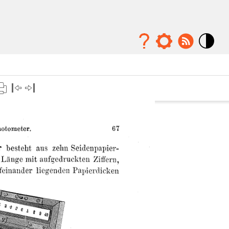
Mode
contraste
élévé