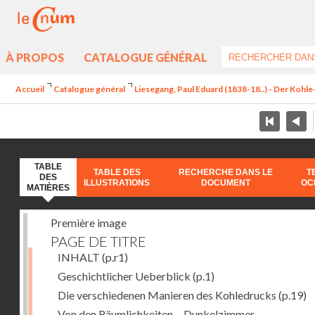
À PROPOS
CATALOGUE GÉNÉRAL
Accueil
Catalogue général
Liesegang, Paul Eduard (1838-18..) - Der Koh
TABLE
TABLE DES
RECHERCHE DANS LE
T
DES
ILLUSTRATIONS
DOCUMENT
OC
MATIÈRES
Première image
PAGE DE TITRE
INHALT
(p.r1)
Geschichtlicher Ueberblick
(p.1)
Die verschiedenen Manieren des Kohledrucks
(p.19)
Von den Räumlichkeiten. - Dunkelzimmer.