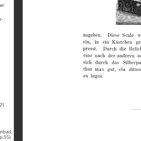
er
h-
2)
ombad.
p.55)