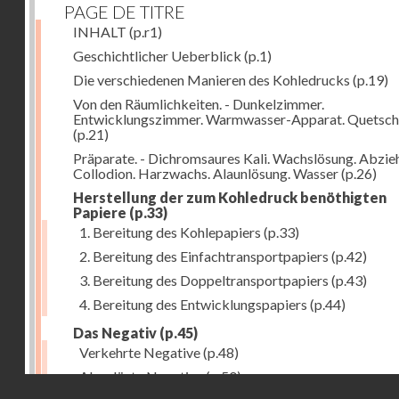
PAGE DE TITRE
INHALT
(p.r1)
Geschichtlicher Ueberblick
(p.1)
Die verschiedenen Manieren des Kohledrucks
(p.19)
Von den Räumlichkeiten. - Dunkelzimmer.
Entwicklungszimmer. Warmwasser-Apparat. Quetsch
(p.21)
Präparate. - Dichromsaures Kali. Wachslösung. Abzie
Collodion. Harzwachs. Alaunlösung. Wasser
(p.26)
Herstellung der zum Kohledruck benöthigten
Papiere
(p.33)
1. Bereitung des Kohlepapiers
(p.33)
2. Bereitung des Einfachtransportpapiers
(p.42)
3. Bereitung des Doppeltransportpapiers
(p.43)
4. Bereitung des Entwicklungspapiers
(p.44)
Das Negativ
(p.45)
Verkehrte Negative
(p.48)
Abgelöste Negative
(p.50)
Droits réservés - CNAM