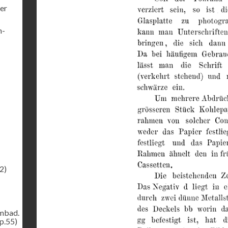
er
h-
2)
ombad.
p.55)