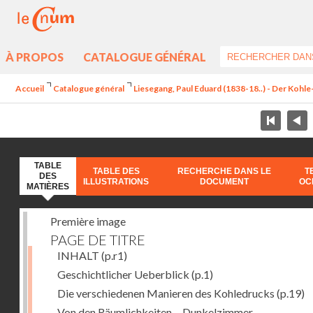
À PROPOS
CATALOGUE GÉNÉRAL
Accueil
Catalogue général
Liesegang, Paul Eduard (1838-18..) - Der Koh
TABLE
TABLE DES
RECHERCHE DANS LE
T
DES
ILLUSTRATIONS
DOCUMENT
OC
MATIÈRES
Première image
PAGE DE TITRE
INHALT
(p.r1)
Geschichtlicher Ueberblick
(p.1)
Die verschiedenen Manieren des Kohledrucks
(p.19)
Von den Räumlichkeiten. - Dunkelzimmer.