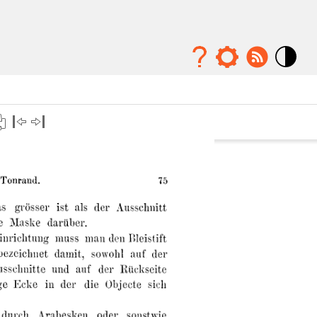
Mode
contraste
élévé