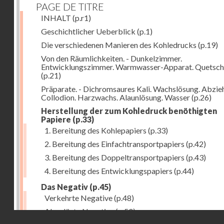
PAGE DE TITRE
INHALT
(p.r1)
Geschichtlicher Ueberblick
(p.1)
Die verschiedenen Manieren des Kohledrucks
(p.19)
Von den Räumlichkeiten. - Dunkelzimmer.
Entwicklungszimmer. Warmwasser-Apparat. Quetsch
(p.21)
Präparate. - Dichromsaures Kali. Wachslösung. Abzie
Collodion. Harzwachs. Alaunlösung. Wasser
(p.26)
Herstellung der zum Kohledruck benöthigten
Papiere
(p.33)
1. Bereitung des Kohlepapiers
(p.33)
2. Bereitung des Einfachtransportpapiers
(p.42)
3. Bereitung des Doppeltransportpapiers
(p.43)
4. Bereitung des Entwicklungspapiers
(p.44)
Das Negativ
(p.45)
Verkehrte Negative
(p.48)
Abgelöste Negative
(p.50)
Droits réservés - CNAM