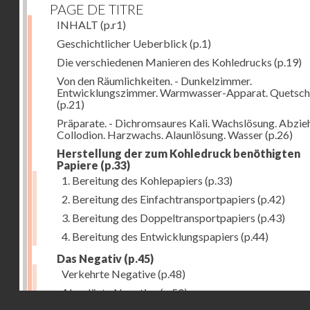
PAGE DE TITRE
INHALT
(p.r1)
Geschichtlicher Ueberblick
(p.1)
Die verschiedenen Manieren des Kohledrucks
(p.19)
Von den Räumlichkeiten. - Dunkelzimmer.
Entwicklungszimmer. Warmwasser-Apparat. Quetsch
(p.21)
Präparate. - Dichromsaures Kali. Wachslösung. Abzie
Collodion. Harzwachs. Alaunlösung. Wasser
(p.26)
Herstellung der zum Kohledruck benöthigten
Papiere
(p.33)
1. Bereitung des Kohlepapiers
(p.33)
2. Bereitung des Einfachtransportpapiers
(p.42)
3. Bereitung des Doppeltransportpapiers
(p.43)
4. Bereitung des Entwicklungspapiers
(p.44)
Das Negativ
(p.45)
Verkehrte Negative
(p.48)
Abgelöste Negative
(p.50)
Droits réservés - CNAM