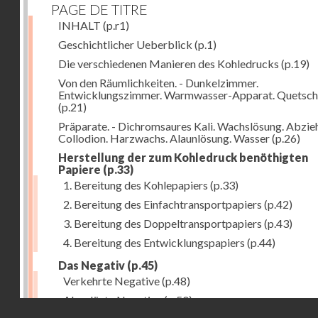
PAGE DE TITRE
INHALT
(p.r1)
Geschichtlicher Ueberblick
(p.1)
Die verschiedenen Manieren des Kohledrucks
(p.19)
Von den Räumlichkeiten. - Dunkelzimmer.
Entwicklungszimmer. Warmwasser-Apparat. Quetsch
(p.21)
Präparate. - Dichromsaures Kali. Wachslösung. Abzie
Collodion. Harzwachs. Alaunlösung. Wasser
(p.26)
Herstellung der zum Kohledruck benöthigten
Papiere
(p.33)
1. Bereitung des Kohlepapiers
(p.33)
2. Bereitung des Einfachtransportpapiers
(p.42)
3. Bereitung des Doppeltransportpapiers
(p.43)
4. Bereitung des Entwicklungspapiers
(p.44)
Das Negativ
(p.45)
Verkehrte Negative
(p.48)
Abgelöste Negative
(p.50)
Droits réservés - CNAM