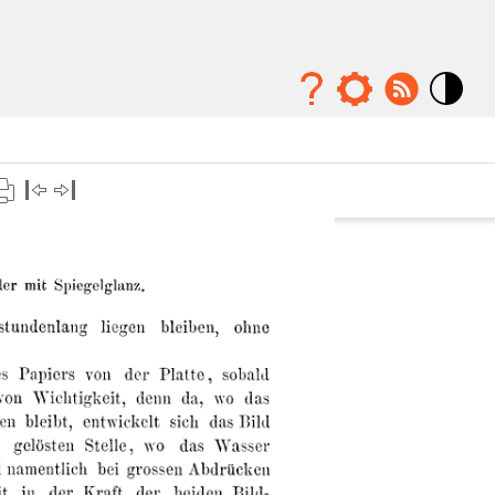
Mode
contraste
élévé