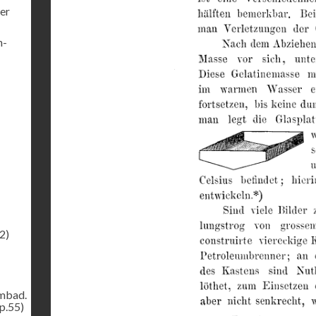
er
h-
2)
ombad.
p.55)