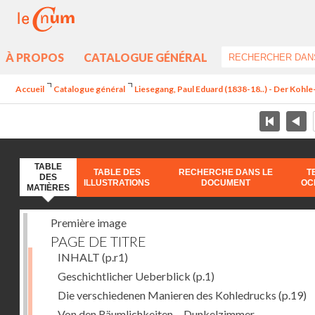
À PROPOS
CATALOGUE GÉNÉRAL
Accueil
Catalogue général
Liesegang, Paul Eduard (1838-18..) - Der Koh
TABLE
TABLE DES
RECHERCHE DANS LE
T
DES
ILLUSTRATIONS
DOCUMENT
OC
MATIÈRES
Première image
PAGE DE TITRE
INHALT
(p.r1)
Geschichtlicher Ueberblick
(p.1)
Die verschiedenen Manieren des Kohledrucks
(p.19)
Von den Räumlichkeiten. - Dunkelzimmer.