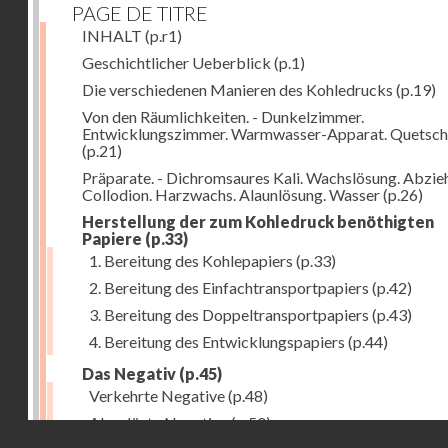
PAGE DE TITRE
INHALT
(p.r1)
Geschichtlicher Ueberblick
(p.1)
Die verschiedenen Manieren des Kohledrucks
(p.19)
Von den Räumlichkeiten. - Dunkelzimmer.
Entwicklungszimmer. Warmwasser-Apparat. Quetsch
(p.21)
Präparate. - Dichromsaures Kali. Wachslösung. Abzie
Collodion. Harzwachs. Alaunlösung. Wasser
(p.26)
Herstellung der zum Kohledruck benöthigten
Papiere
(p.33)
1. Bereitung des Kohlepapiers
(p.33)
2. Bereitung des Einfachtransportpapiers
(p.42)
3. Bereitung des Doppeltransportpapiers
(p.43)
4. Bereitung des Entwicklungspapiers
(p.44)
Das Negativ
(p.45)
Verkehrte Negative
(p.48)
Abgelöste Negative
(p.50)
Droits réservés - CNAM