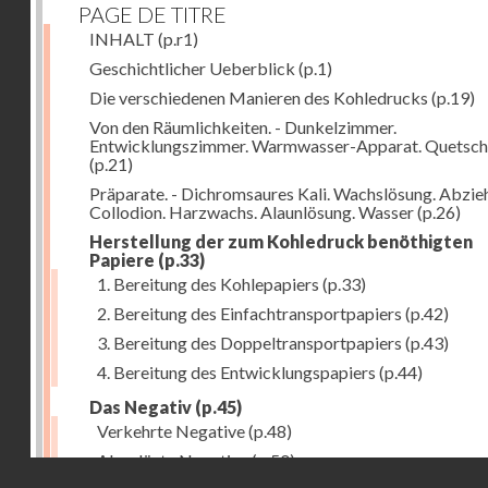
PAGE DE TITRE
INHALT
(p.r1)
Geschichtlicher Ueberblick
(p.1)
Die verschiedenen Manieren des Kohledrucks
(p.19)
Von den Räumlichkeiten. - Dunkelzimmer.
Entwicklungszimmer. Warmwasser-Apparat. Quetsch
(p.21)
Präparate. - Dichromsaures Kali. Wachslösung. Abzie
Collodion. Harzwachs. Alaunlösung. Wasser
(p.26)
Herstellung der zum Kohledruck benöthigten
Papiere
(p.33)
1. Bereitung des Kohlepapiers
(p.33)
2. Bereitung des Einfachtransportpapiers
(p.42)
3. Bereitung des Doppeltransportpapiers
(p.43)
4. Bereitung des Entwicklungspapiers
(p.44)
Das Negativ
(p.45)
Verkehrte Negative
(p.48)
Abgelöste Negative
(p.50)
Droits réservés - CNAM