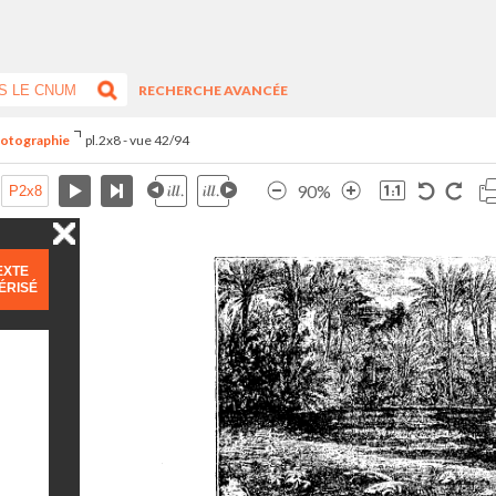
RECHERCHE AVANCÉE
hotographie
pl.2x8 - vue 42/94
90%
EXTE
ÉRISÉ