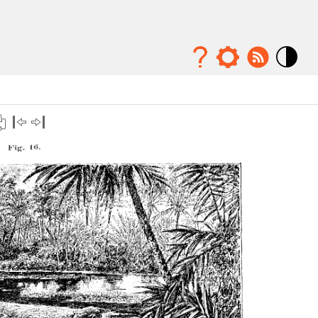
Mode
contraste
élévé