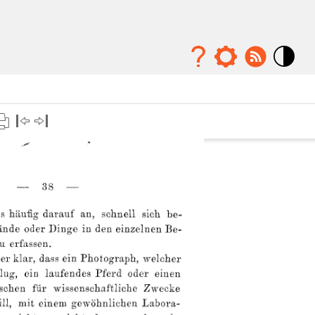
Mode
contraste
élévé