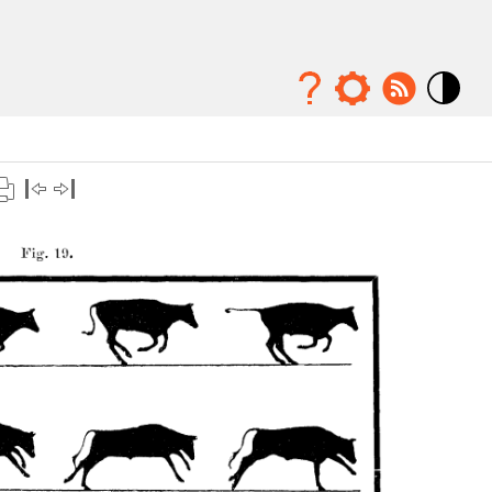
Mode
contraste
élévé