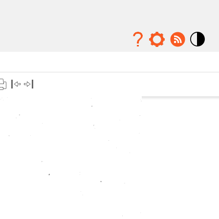
Mode
contraste
élévé