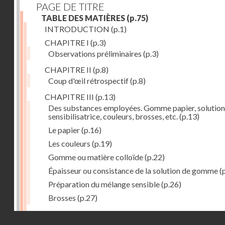
PAGE DE TITRE
TABLE DES MATIÈRES
(p.75)
INTRODUCTION
(p.1)
CHAPITRE I
(p.3)
Observations préliminaires
(p.3)
CHAPITRE II
(p.8)
Coup d'œil rétrospectif
(p.8)
CHAPITRE III
(p.13)
Des substances employées. Gomme papier, solution
sensibilisatrice, couleurs, brosses, etc.
(p.13)
Le papier
(p.16)
Les couleurs
(p.19)
Gomme ou matière colloïde
(p.22)
Épaisseur ou consistance de la solution de gomme
(
Préparation du mélange sensible
(p.26)
Brosses
(p.27)
CHAPITRE IV
(p.30)
Droits réservés - CNAM
Préparation du papier. Insolation et dépouillement
(