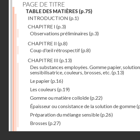
PAGE DE TITRE
TABLE DES MATIÈRES
(p.75)
INTRODUCTION
(p.1)
CHAPITRE I
(p.3)
Observations préliminaires
(p.3)
CHAPITRE II
(p.8)
Coup d'œil rétrospectif
(p.8)
CHAPITRE III
(p.13)
Des substances employées. Gomme papier, solution
sensibilisatrice, couleurs, brosses, etc.
(p.13)
Le papier
(p.16)
Les couleurs
(p.19)
Gomme ou matière colloïde
(p.22)
Épaisseur ou consistance de la solution de gomme
(
Préparation du mélange sensible
(p.26)
Brosses
(p.27)
CHAPITRE IV
(p.30)
Droits réservés - CNAM
Préparation du papier. Insolation et dépouillement
(