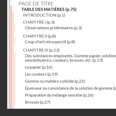
PAGE DE TITRE
TABLE DES MATIÈRES
(p.75)
INTRODUCTION
(p.1)
CHAPITRE I
(p.3)
Observations préliminaires
(p.3)
CHAPITRE II
(p.8)
Coup d'œil rétrospectif
(p.8)
CHAPITRE III
(p.13)
Des substances employées. Gomme papier, solution
sensibilisatrice, couleurs, brosses, etc.
(p.13)
Le papier
(p.16)
Les couleurs
(p.19)
Gomme ou matière colloïde
(p.22)
Épaisseur ou consistance de la solution de gomme
(
Préparation du mélange sensible
(p.26)
Brosses
(p.27)
CHAPITRE IV
(p.30)
Droits réservés - CNAM
Préparation du papier. Insolation et dépouillement
(