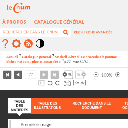
À PROPOS
CATALOGUE GÉNÉRAL
RECHERCHE AVANCÉE
Mode
contraste
Accueil
Catalogue général
Maskell, Alfred - Le procédé à la gomme
élévé
bichromatée ou photo-aquateinte
p.77 - vue 82/82
100%
TABLE
TABLE DES
RECHERCHE DANS LE
T
DES
ILLUSTRATIONS
DOCUMENT
OC
MATIÈRES
Première image