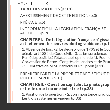
PAGE DE TITRE
TABLE DES MATIÈRES
(p.301)
AVERTISSEMENT DE CETTE ÉDITION
(p.3)
PRÉFACE
(p.5)
INTRODUCTION. LA LÉGISLATION FRANÇAISE
ACTUELLE
(p.9)
CHAPITRE I. - De la législation française régissa
actuellement les œuvres photographiques
(p.1
1. Absence de lois. - 2. Le décret-loi de 1793 et le Co
pénal, l'art 1382 du Code civil. - 3. La jurisprudence. - 
Remède possible à l'état actuel, opinion de M. Pouille
Convention de Berne ; Congrès de Londres et de Brux
- 5. Tentative de MM. Bardoux et Philippon
(p.11)
PREMIÈRE PARTIE. LA PROPRIÉTÉ ARTISTIQUE D
PHOTOGRAPHIE
(p.31)
CHAPITRE II. - Question capitale : La photograp
est-elle un art ou une industrie ?
(p.33)
1. Position de la question. - 2. Son importance juridique
Les trois systèmes en vigueur
(p.33)
CHAPITRE III. - Premier système ; La photograp
Droits réservés - CNAM