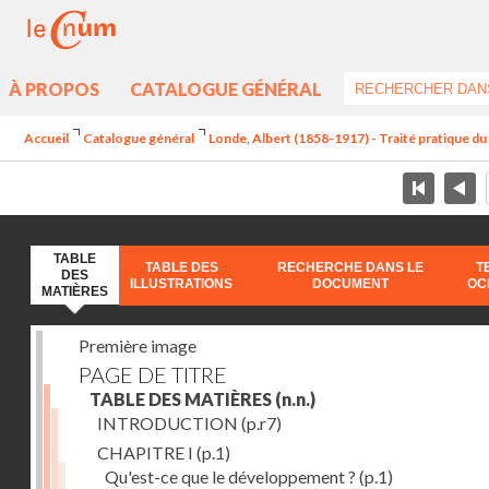
À PROPOS
CATALOGUE GÉNÉRAL
Accueil
Catalogue général
Londe, Albert (1858-1917) - Traité pratique 
TABLE
TABLE DES
RECHERCHE DANS LE
T
DES
ILLUSTRATIONS
DOCUMENT
OC
MATIÈRES
Première image
PAGE DE TITRE
TABLE DES MATIÈRES
(n.n.)
INTRODUCTION
(p.r7)
CHAPITRE I
(p.1)
Qu'est-ce que le développement ?
(p.1)