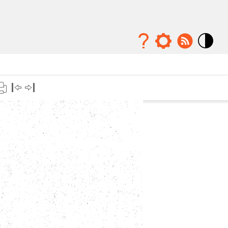
Mode
contraste
élévé