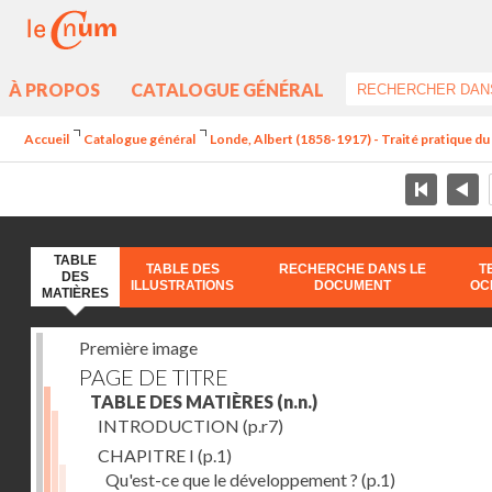
À PROPOS
CATALOGUE GÉNÉRAL
Accueil
Catalogue général
Londe, Albert (1858-1917) - Traité pratique 
TABLE
TABLE DES
RECHERCHE DANS LE
T
DES
ILLUSTRATIONS
DOCUMENT
OC
MATIÈRES
Première image
PAGE DE TITRE
TABLE DES MATIÈRES
(n.n.)
INTRODUCTION
(p.r7)
CHAPITRE I
(p.1)
Qu'est-ce que le développement ?
(p.1)