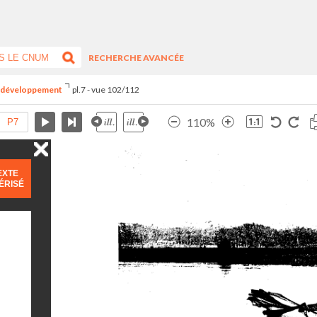
RECHERCHE AVANCÉE
du développement
pl.7 - vue 102/112
110%
EXTE
ÉRISÉ