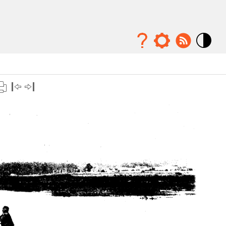
Mode
contraste
élévé