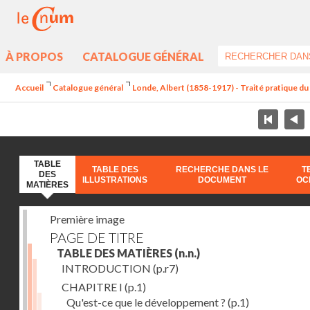
À PROPOS
CATALOGUE GÉNÉRAL
Accueil
Catalogue général
Londe, Albert (1858-1917) - Traité pratique 
TABLE
TABLE DES
RECHERCHE DANS LE
T
DES
ILLUSTRATIONS
DOCUMENT
OC
MATIÈRES
Première image
PAGE DE TITRE
TABLE DES MATIÈRES
(n.n.)
INTRODUCTION
(p.r7)
CHAPITRE I
(p.1)
Qu'est-ce que le développement ?
(p.1)