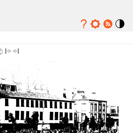
Mode
contraste
élévé