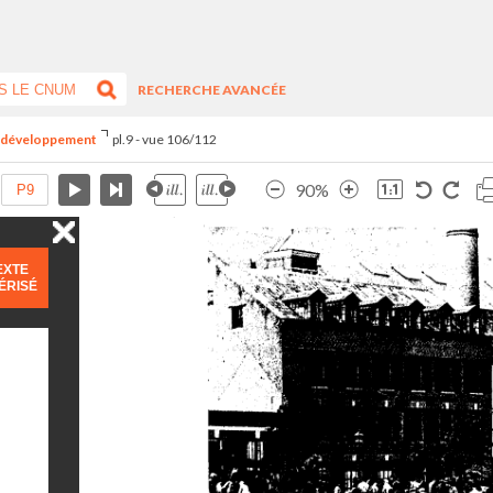
RECHERCHE AVANCÉE
du développement
pl.9 - vue 106/112
90%
EXTE
ÉRISÉ